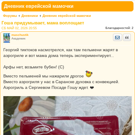
Дневник еврейской мамочки
Форумы
Дневники
Дневник еврейской мамочки
Гоша придумывает, мама воплощает
СБ МАЙ 02, 2026 20:55
Благодарностей:
2
maschustik
Отправить
Цита
Академик
Георгий тиктоков насмотрелся, как там пельмени жарят в
аэрогриле и вот мама дома теперь экспериментирует...
Арфы нет, возьмите бубен! (С)
Вместо пельменей мы нажарили дрогое
Вместо аэрогриля у нас в Саранске духовка с конвекцией.
Аэрогриль а Сергиевом Посаде Гошу ждет. ❤️