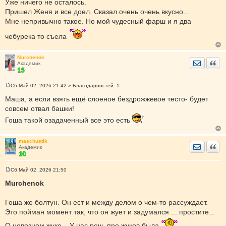
и
Уже ничего не осталось.
е
Пришел Женя и все доел. Сказал очень очень вкусно...
Мне непривычно такое. Но мой чудесный фарш и я два
чебурека то съела
Murchenok
Отправить
Цита
Академик
Сб Май 02, 2026 21:42
» Благодарностей:
1
С
о
Маша, а если взять ещё слоеное бездрожжевое тесто- будет
о
совсем отвал башки!
б
щ
Гоша такой озадаченный все это есть
е
н
и
е
maschustik
Отправить
Цита
Академик
Сб Май 02, 2026 21:50
С
о
Murchenok
о
б
щ
Гоша же болтун. Он ест и между делом о чем-то рассуждает.
е
Это пойман момент так, что он жует и задумался ... простите...
н
и
е
О новозном жуке... У нас речь про жуков была