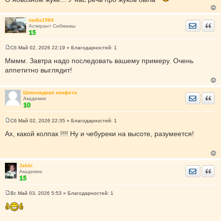
nadia1984
Отправить
Цита
Аспирант Сибмамы
Сб Май 02, 2026 22:19
» Благодарностей:
1
С
о
Мммм. Завтра надо последовать вашему примеру. Очень
о
аппетитно выглядит!
б
щ
е
н
Шоколадная конфета
и
Отправить
Цита
Академик
е
Сб Май 02, 2026 22:35
» Благодарностей:
1
С
о
Ах, какой колпак !!!! Ну и чебуреки на высоте, разумеется!
о
б
щ
е
н
Jekki
и
Отправить
Цита
Академик
е
Вс Май 03, 2026 5:53
» Благодарностей:
1
С
о
о
б