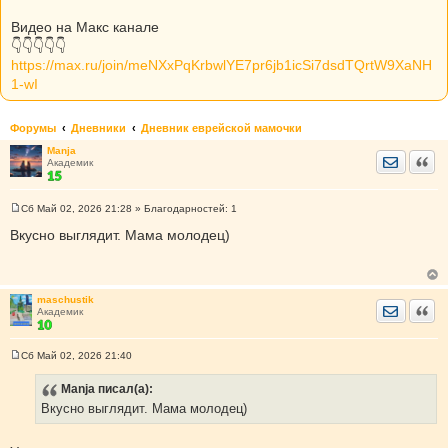
Видео на Макс канале
👇👇👇👇👇
https://max.ru/join/meNXxPqKrbwlYE7pr6jb1icSi7dsdTQrtW9XaNH
1-wI
Форумы
Дневники
Дневник еврейской мамочки
Manja
Отправить
Цита
Академик
Сб Май 02, 2026 21:28
» Благодарностей:
1
С
о
Вкусно выглядит. Мама молодец)
о
б
щ
е
н
maschustik
и
Отправить
Цита
Академик
е
Сб Май 02, 2026 21:40
С
о
Manja
писал(а):
о
б
Вкусно выглядит. Мама молодец)
щ
е
н