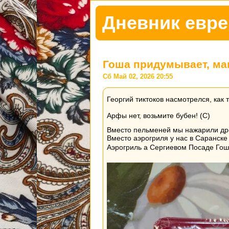
Дневник евре
Гоша придумывает, ма
Сб Май 02, 2026 20:55
Георгий тиктоков насмотрелся, как 
Арфы нет, возьмите бубен! (С)
Вместо пельменей мы нажарили д
Вместо аэрогриля у нас в Саранске 
Аэрогриль а Сергиевом Посаде Гошу