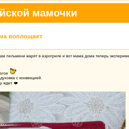
йской мамочки
ма воплощает
там пельмени жарят в аэрогриле и вот мама дома теперь экспериме
рогое
духовка с конвекцией.
 ждет. ❤️