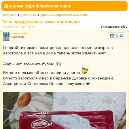
Дневник еврейской мамочки
Форумы
Дневники
Дневник еврейской мамочки
Гоша придумывает, мама воплощает
СБ МАЙ 02, 2026 20:55
Благодарностей:
2
maschustik
Отправить
Цита
Академик
Георгий тиктоков насмотрелся, как там пельмени жарят в
аэрогриле и вот мама дома теперь экспериментирует...
Арфы нет, возьмите бубен! (С)
Вместо пельменей мы нажарили дрогое
Вместо аэрогриля у нас в Саранске духовка с конвекцией.
Аэрогриль а Сергиевом Посаде Гошу ждет. ❤️