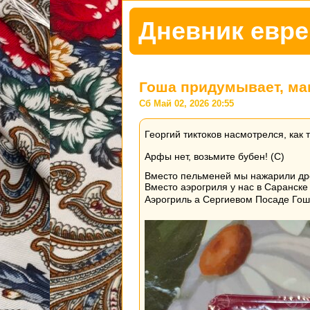
Дневник евре
Гоша придумывает, ма
Сб Май 02, 2026 20:55
Георгий тиктоков насмотрелся, как 
Арфы нет, возьмите бубен! (С)
Вместо пельменей мы нажарили д
Вместо аэрогриля у нас в Саранске 
Аэрогриль а Сергиевом Посаде Гошу