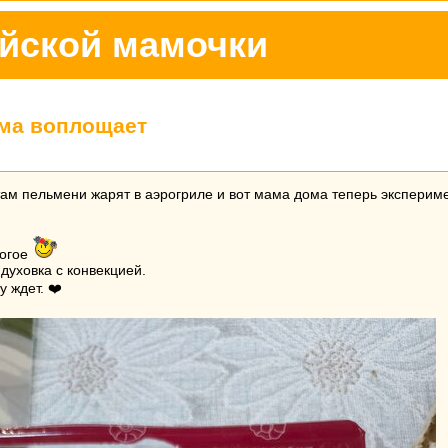
йской мамочки
ма воплощает
там пельмени жарят в аэрогриле и вот мама дома теперь экспериме
рогое
духовка с конвекцией.
 ждет. ❤️