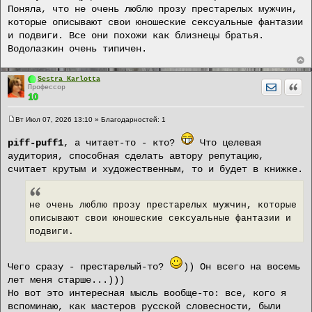
щ
Поняла, что не очень люблю прозу престарелых мужчин,
е
которые описывают свои юношеские сексуальные фантазии
н
и
и подвиги. Все они похожи как близнецы братья.
е
Водолазкин очень типичен.
Sestra Karlotta
Отправит
Цита
Профессор
Вт Июл 07, 2026 13:10
» Благодарностей:
1
С
о
piff-puff1
, а читает-то - кто?
Что целевая
о
б
аудитория, способная сделать автору репутацию,
щ
считает крутым и художественным, то и будет в книжке.
е
н
и
е
не очень люблю прозу престарелых мужчин, которые
описывают свои юношеские сексуальные фантазии и
подвиги.
Чего сразу - престарелый-то?
)) Он всего на восемь
лет меня старше...)))
Но вот это интересная мысль вообще-то: все, кого я
вспоминаю, как мастеров русской словесности, были