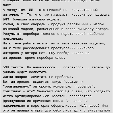
С модной темой ИИ он не знакомился вообще. Белый
лист.
А между тем, ИИ - это никакой не "искусственный
интеллект". То, что так называют, корректнее называть
БЯМ: большая языковая модель.
Роман, в свою очередь - продукт работы МЯМ - малой
языковой модели, размещённой в головном мозгу автора.
Результат перебора токенов с подстановкой наиболее
подходящих.
Ни к теме работы мозга, ни к теме языковых моделей,
ни к теме расследования преступлений никакого
интереса у автора нет. Ему вообще ничего не
интересно, кроме перебора слов.
50% текста. Ну началоооось... повлеклось... теперь до
финала будет болботать...
Фигня вопрос. Дочитать не проблема.
Вот интересно, выдвигая такую "свежую" и
"оригинальную" авторскую концепцию "пробелов",
толстячок - что? Знакомит свою ЦА с тем, что когда-то
чётко артикулировал Лев Толстой, разработала
французская историческая школа "Анналов" и
параллельно в паре фраз сформулировал М.Анчаров? Или
это он правда открыл для себя лисапед и с энтузиазмом