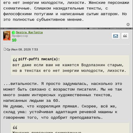
щ
его нет энергии молодости, лихости. Женские персонажи
е
схематичные. Слишком назидательные тексты, с
н
и
философскими потугами и написанные сытым автором. Но
е
это полностью субъективное мнение.
Sestra Karlotta
Отправит
Цита
Профессор
Ср Июл 08, 2026 7:53
С
о
piff-puff1
писал(а):
о
б
вот даже если вам не кажется Водолазкин старым,
щ
е
но в текстах его нет энергии молодости, лихости.
н
и
е
...витальности. Я просто задумалась, насколько это
может быть связано с возрастом писателя. Мы не так
много знаем интересных художественных текстов,
написанных людьми за 60.
Не думаю, что корреляция прямая. Скорее, всё же,
склад ума: устойчивая адаптация речевой машины к
говорению того, что одобрит преподаватель.