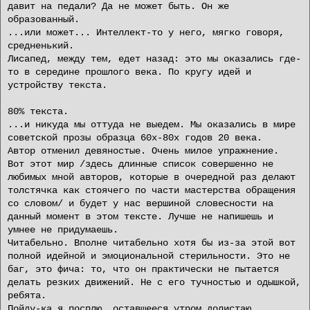
давит на педали? Да не может быть. Он же
образованный.
...или может... Интеллект-то у него, мягко говоря,
средненький.
Лисапед, между тем, едет назад: это мы оказались где-
то в середине прошлого века. По кругу идей и
устройству текста.
80% текста.
...и никуда мы оттуда не выедем. Мы оказались в мире
советской прозы образца 60х-80х годов 20 века.
Автор отменил девяностые. Очень милое упражнение.
Вот этот мир /здесь длинные список совершенно не
любимых мной авторов, которые в очередной раз делают
толстячка как стоячего по части мастерства обращения
со словом/ и будет у нас вершиной словесности на
данный момент в этом тексте. Лучше не напишешь и
умнее не придумаешь.
Читабельно. Вполне читабельно хотя бы из-за этой вот
полной идейной и эмоциональной стерильности. Это не
баг, это фича: то, что он практически не пытается
делать резких движений. Не с его тучностью и одышкой,
ребята.
Пойду-ка я посплю, оставшееся утром долистаю.