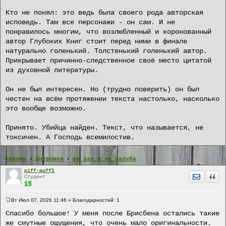
Кто не понял: это ведь была своего рода авторская
исповедь. Там все персонажи - он сам. И не
понравилось многим, что возлюбленный и коронованный
автор Глубоких Книг стоит перед ними в финале
натурально голенький. Толстенький голенький автор.
Прикрывает причинно-следственное своё место цитатой
из духовной литературы.
Он не был интересен. Но (трудно поверить) он был
честен на всём протяжении текста настолько, насколько
это вообще возможно.
Принято. Убийца найден. Текст, что называется, не
токсичен. А Господь всемилостив.
Форумы
Дневники
не зал и не палуба
piff-puff1
Отправит
Цита
Студент
Вт Июл 07, 2026 11:46
» Благодарностей:
1
С
о
Спасибо большое! У меня после Брисбена остались такие
о
же смутные ощущения, что очень мало оригинальности.
б