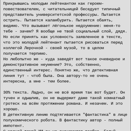
Прикрывшись молодым лейтенантом как героем-
повествователем, с читательницей беседует типичный
представитель университетской профессуры. Пытается
острить. Пытается каламбурить. Пытается обаять,
видимо. Что вызывает лёгонькое недоумение: меня-то
тебе - зачем? Я вообще не твой социальный слой, дядя.
Но если принять как условность заявленное в тексте,
что это молодой лейтенант пытается рисоваться перед
коллегой Лерочкой - своей музой, то в целом
получается терпимо.
Но любопытно же - куда заведёт вот такое очевидное и
демонстративное неумение? Это, собственно,
единственный интерес. Понятно же, что детективная
линия тут - чтоб была. Она автору-то не очень
интересна, а мне - тем более.
30% текста. Ладно, он не всё время так вот будет. Он
тучен и одышлив, он не выдержит даже такой комнатный
гротеск на всём протяжении романа. И незачем. И это
хорошо.
В детективную линию подтягивается "фантастика" в лице
полукомического робота. В фантастику автор - полный
импотент.