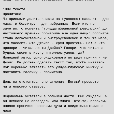
100% текста.
Прочитано.
Мы привыкли делить книжки на (условно) масслит - для
масс, и боллитру - для избранных. Если кто не
заметил, с момента "тридцатифранковой революции" до
настоящего времени произошла ещё одна вещь: боллитра
стала легкочитаемой и быстроусвояемой в той же мере,
что масслит. Это Джойса - хрен прочтёшь. Но: а кто
проверит, читал ли ты Джойса? Говори, что читал и
будешь своим в кругу интеллектуалов, да?
Нынешний автор умного-духовного по ряду причин - не
Джойс. Он должен сделать текст так, чтобы читатель
мог быренько зажевать его умную-глубокую книжку и
поставить галочку - прочитано.
День на отстояться впечатлению. Беглый просмотр
читательских отзывов.
Недовольны читатели в большей части. Они ожидали. А
он немного не оправдал. Или много. Кто-то, впрочем,
вполне проникся поисками души и свидетельствами о
лесе.