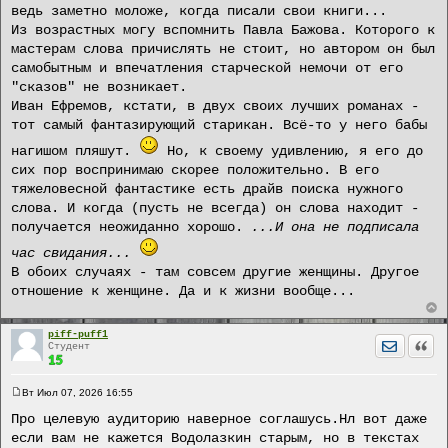
ведь заметно моложе, когда писали свои книги...
Из возрастных могу вспомнить Павла Бажова. Которого к
мастерам слова причислять не стоит, но автором он был
самобытным и впечатления старческой немочи от его
"сказов" не возникает.
Иван Ефремов, кстати, в двух своих лучших романах -
тот самый фантазирующий старикан. Всё-то у него бабы
нагишом пляшут.
Но, к своему удивлению, я его до
сих пор воспринимаю скорее положительно. В его
тяжеловесной фантастике есть драйв поиска нужного
слова. И когда (пусть не всегда) он слова находит -
получается неожиданно хорошо.
...И она не подписала
час свидания...
В обоих случаях - там совсем другие женщины. Другое
отношение к женщине. Да и к жизни вообще...
piff-puff1
Отправит
Цита
Студент
Вт Июл 07, 2026 16:55
С
о
Про целевую аудиторию наверное соглашусь.Нл вот даже
о
если вам не кажется Водолазкин старым, но в текстах
б