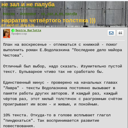
не зал и не палуба
Форумы
Дневники
не зал и не палуба
нарратив четвёртого толстяка )))
ВТ ИЮЛ 07, 2026 8:35
Благодарностей:
2
Sestra Karlotta
Отправит
Цита
Профессор
План на воскресенье - отлежаться с книжкой - помог
выполнить роман Е.Водолазкина "Последнее дело майора
Чистова".
Отличный был выбор, надо сказать. Изумительно пустой
текст. Бульварное чтиво так не сработало бы.
Единственный минус - проверено на начальных главах
"Лавра" - тексты Водолазкина постоянно вызывают в
памяти работы других авторов. И каждый раз, каждый
чёртов раз, этот милый толстячок с разгромным счётом
проигрывает им всем - и живым, и покойным.
10% текста. Откуда-то в голове всплывает глагол
"пиндюхаться". Так воспринимается развитие
повествования.