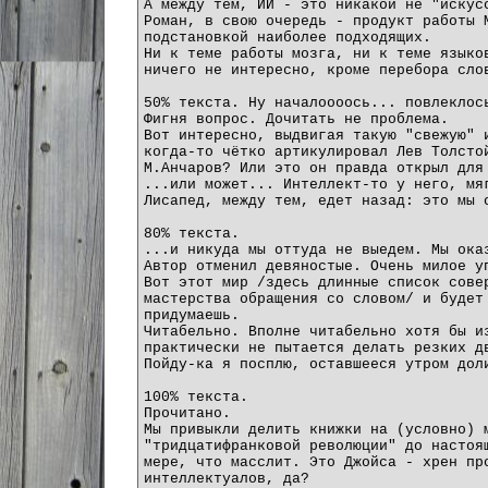
А между тем, ИИ - это никакой не "искус
Роман, в свою очередь - продукт работы 
подстановкой наиболее подходящих.
Ни к теме работы мозга, ни к теме языко
ничего не интересно, кроме перебора сло
50% текста. Ну началоооось... повлеклос
Фигня вопрос. Дочитать не проблема.
Вот интересно, выдвигая такую "свежую" 
когда-то чётко артикулировал Лев Толсто
М.Анчаров? Или это он правда открыл для
...или может... Интеллект-то у него, мя
Лисапед, между тем, едет назад: это мы 
80% текста.
...и никуда мы оттуда не выедем. Мы ока
Автор отменил девяностые. Очень милое у
Вот этот мир /здесь длинные список сове
мастерства обращения со словом/ и будет
придумаешь.
Читабельно. Вполне читабельно хотя бы и
практически не пытается делать резких д
Пойду-ка я посплю, оставшееся утром дол
100% текста.
Прочитано.
Мы привыкли делить книжки на (условно) 
"тридцатифранковой революции" до настоя
мере, что масслит. Это Джойса - хрен пр
интеллектуалов, да?