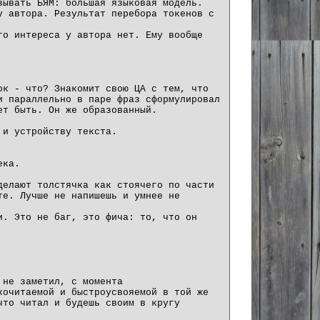
зывать БЯМ: большая языковая модель.
у автора. Результат перебора токенов с
го интереса у автора нет. Ему вообще
ок - что? Знакомит свою ЦА с тем, что
и параллельно в паре фраз сформулировал
ет быть. Он же образованный.
 и устройству текста.
ека.
делают толстячка как стоячего по части
те. Лучше не напишешь и умнее не
и. Это не баг, это фича: то, что он
 не заметил, с момента
кочитаемой и быстроусвояемой в той же
что читал и будешь своим в кругу