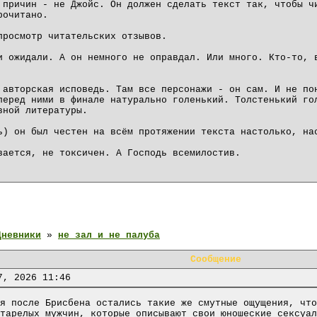
 причин - не Джойс. Он должен сделать текст так, чтобы ч
рочитано.
просмотр читательских отзывов.
и ожидали. А он немного не оправдал. Или много. Кто-то, 
 авторская исповедь. Там все персонажи - он сам. И не по
перед ними в финале натурально голенький. Толстенький го
вной литературы.
ь) он был честен на всём протяжении текста настолько, на
вается, не токсичен. А Господь всемилостив.
Дневники
»
не зал и не палуба
Сообщение
7, 2026 11:46
я после Брисбена остались такие же смутные ощущения, что
тарелых мужчин, которые описывают свои юношеские сексуал