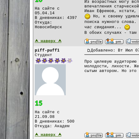
Из возрастных могу всп
впечатления старческой
На сайте с
Иван Ефремов, кстати, 
05.04.14
Но, к своему удивле
В дневниках: 4397
поиска нужного слова.
Откуда:
Новосибирск
час свидания...
В обоих случаях - там 
⮝ наверх ⮝
piff-puff1
Добавлено: Вт Июл 0
Студент
Про целевую аудиторию 
молодости, лихости. Же
сытым автором. Но это 
На сайте с
21.09.08
В дневниках: 500
Откуда: Академ
⮝ наверх ⮝