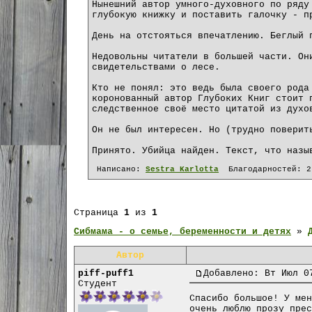
Нынешний автор умного-духовного по ряду
глубокую книжку и поставить галочку - п
День на отстояться впечатлению. Беглый 
Недовольны читатели в большей части. Он
свидетельствами о лесе.
Кто не понял: это ведь была своего рода
коронованный автор Глубоких Книг стоит 
следственное своё место цитатой из духо
Он не был интересен. Но (трудно поверит
Принято. Убийца найден. Текст, что назы
Написано:
Sestra Karlotta
Благодарностей:
2
Страница
1
из
1
Сибмама - о семье, беременности и детях
»
Автор
piff-puff1
Добавлено: Вт Июл 0
Студент
Спасибо большое! У мен
очень люблю прозу прес