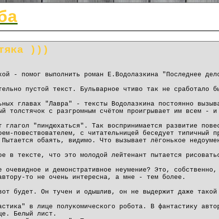
ба
тяка )))
кой - помог выполнить роман Е.Водолазкина "Последнее дел
тельно пустой текст. Бульварное чтиво так не сработало б
ьных главах "Лавра" - тексты Водолазкина постоянно вызыв
ый толстячок с разгромным счётом проигрывает им всем - и
т глагол "пиндюхаться". Так воспринимается развитие пове
оем-повествователем, с читательницей беседует типичный п
 Пытается обаять, видимо. Что вызывает лёгонькое недоуме
ое в тексте, что это молодой лейтенант пытается рисовать
е очевидное и демонстративное неумение? Это, собственно,
автору-то не очень интересна, а мне - тем более.
вот будет. Он тучен и одышлив, он не выдержит даже такой
астика" в лице полукомического робота. В фантастику авто
ще. Белый лист.