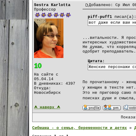
Sestra Karlotta
Добавлено: Ср Июл 0
Профессор
piff-puff1
писал(а)
вот даже если вам н
...витальности. Я прос
интересных художествен
Не думаю, что корреляц
одобрит преподаватель.
Цитата:
Женские персонажи с
На сайте с
05.04.14
По прочитанному - женщ
В дневниках: 4397
у женщин в тексте нет
Откуда:
Новосибирск
Это не приговор само п
поисках души и смысла
⮝ наверх ⮝
Показ
Сибмама - о семье, беременности и детях
»