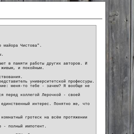
о майора Чистова".
ы.
ают в памяти работы других авторов. И
 живым, и покойным.
ствования.
редставитель университетской профессуры.
ние: меня-то тебе - зачем? Я вообще не
ся перед коллегой Лерочкой - своей
 единственный интерес. Понятно же, что
 комнатный гротеск на всём протяжении
р - полный импотент.