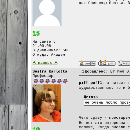
как близнецы братья. В
На сайте с
21.09.08
В дневниках: 500
Откуда: Академ
⮝ наверх ⮝
Sestra Karlotta
Добавлено: Вт Июл 0
Профессор
piff-puff1
, а читает-
художественным, то и б
Цитата:
не очень люблю проз
Чего сразу - престаре
Но вот это интересная 
моложе, когда писали с