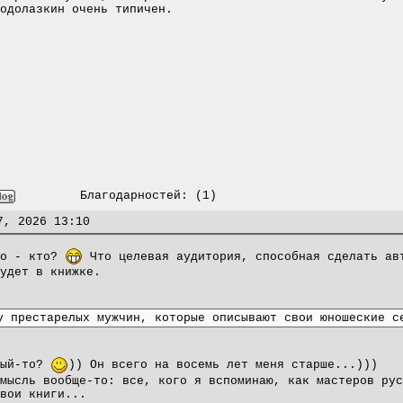
одолазкин очень типичен.
Благодарностей:
(1)
7, 2026 13:10
то - кто?
Что целевая аудитория, способная сделать ав
удет в книжке.
у престарелых мужчин, которые описывают свои юношеские с
лый-то?
)) Он всего на восемь лет меня старше...)))
мысль вообще-то: все, кого я вспоминаю, как мастеров рус
вои книги...