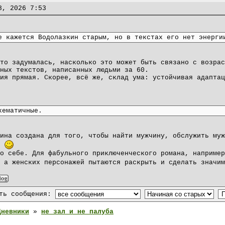
8, 2026 7:53
:
е кажется Водолазкин старым, но в текстах его нет энерги
то задумалась, насколько это может быть связано с возрас
ных текстов, написанных людьми за 60.
ия прямая. Скорее, всё же, склад ума: устойчивая адаптац
хематичные.
ина создана для того, чтобы найти мужчину, обслужить муж
.
о себе. Для фабульного приключенческого романа, например
, а женских персонажей пытаются раскрыть и сделать значи
ать сообщения:
Дневники
»
не зал и не палуба