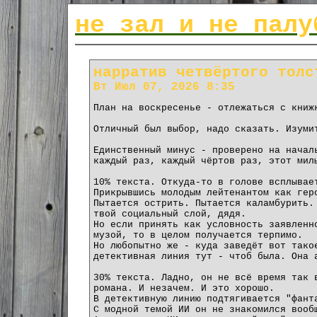
не зал и не палу
нарратив четвёртого толс
Вт Июл 07, 2026 8:35
План на воскресенье - отлежаться с книж
Отличный был выбор, надо сказать. Изуми
Единственный минус - проверено на начал
каждый раз, каждый чёртов раз, этот мил
10% текста. Откуда-то в голове всплывае
Прикрывшись молодым лейтенантом как гер
Пытается острить. Пытается каламбурить.
твой социальный слой, дядя.
Но если принять как условность заявленн
музой, то в целом получается терпимо.
Но любопытно же - куда заведёт вот тако
детективная линия тут - чтоб была. Она 
30% текста. Ладно, он не всё время так 
романа. И незачем. И это хорошо.
В детективную линию подтягивается "фант
С модной темой ИИ он не знакомился вооб