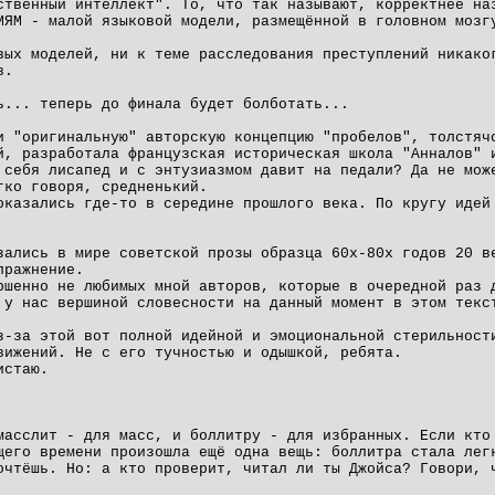
ственный интеллект". То, что так называют, корректнее на
МЯМ - малой языковой модели, размещённой в головном мозг
вых моделей, ни к теме расследования преступлений никако
в.
ь... теперь до финала будет болботать...
и "оригинальную" авторскую концепцию "пробелов", толстяч
й, разработала французская историческая школа "Анналов" 
 себя лисапед и с энтузиазмом давит на педали? Да не мож
гко говоря, средненький.
оказались где-то в середине прошлого века. По кругу идей
зались в мире советской прозы образца 60х-80х годов 20 в
пражнение.
ршенно не любимых мной авторов, которые в очередной раз 
 у нас вершиной словесности на данный момент в этом текс
з-за этой вот полной идейной и эмоциональной стерильност
вижений. Не с его тучностью и одышкой, ребята.
истаю.
масслит - для масс, и боллитру - для избранных. Если кто
щего времени произошла ещё одна вещь: боллитра стала лег
очтёшь. Но: а кто проверит, читал ли ты Джойса? Говори, 