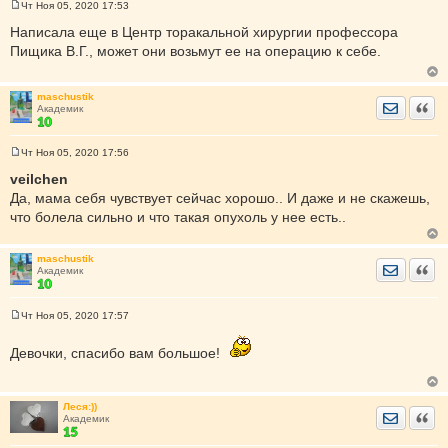
Чт Ноя 05, 2020 17:53
С
о
Написала еще в Центр торакальной хирургии профессора
о
Пищика В.Г., может они возьмут ее на операцию к себе.
б
щ
е
н
maschustik
и
Отправить
Цита
Академик
е
Чт Ноя 05, 2020 17:56
С
о
veilchen
о
Да, мама себя чувствует сейчас хорошо.. И даже и не скажешь,
б
щ
что болела сильно и что такая опухоль у нее есть..
е
н
и
е
maschustik
Отправить
Цита
Академик
Чт Ноя 05, 2020 17:57
С
о
о
Девочки, спасибо вам большое!
б
щ
е
н
Леся:))
и
Отправить
Цита
Академик
е