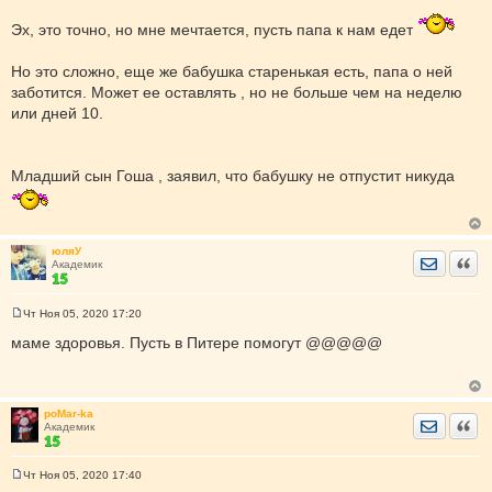
е
н
Эх, это точно, но мне мечтается, пусть папа к нам едет
и
е
Но это сложно, еще же бабушка старенькая есть, папа о ней
заботится. Может ее оставлять , но не больше чем на неделю
или дней 10.
Младший сын Гоша , заявил, что бабушку не отпустит никуда
юляУ
Отправить
Цита
Академик
Чт Ноя 05, 2020 17:20
С
о
маме здоровья. Пусть в Питере помогут @@@@@
о
б
щ
е
н
poMar-ka
и
Отправить
Цита
Академик
е
Чт Ноя 05, 2020 17:40
С