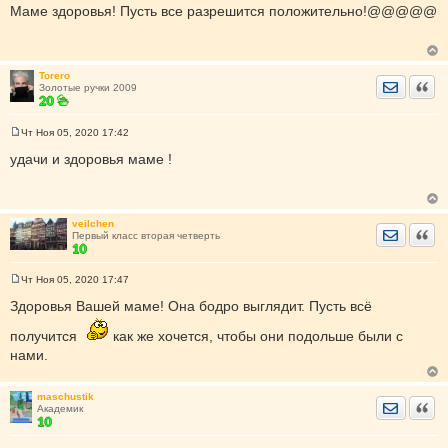
о
Маме здоровья! Пусть все разрешится положительно!@@@@@
о
б
щ
е
н
Torero
и
Отправить
Цита
Золотые ручки 2009
е
Чт Ноя 05, 2020 17:42
С
о
удачи и здоровья маме !
о
б
щ
е
н
veilchen
и
Отправить
Цита
Первый класс вторая четверть
е
Чт Ноя 05, 2020 17:47
С
о
Здоровья Вашей маме! Она бодро выглядит. Пусть всё
о
б
получится
как же хочется, чтобы они подольше были с
щ
е
нами.
н
и
е
maschustik
Отправить
Цита
Академик