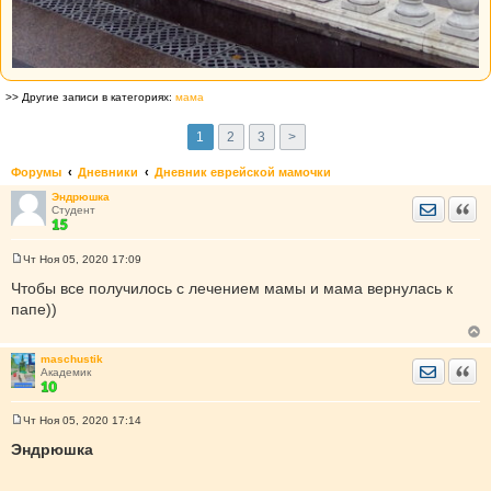
>> Другие записи в категориях:
мама
1
2
3
>
Форумы
Дневники
Дневник еврейской мамочки
Эндрюшка
Отправить
Цита
Студент
Чт Ноя 05, 2020 17:09
С
о
Чтобы все получилось с лечением мамы и мама вернулась к
о
папе))
б
щ
е
н
maschustik
и
Отправить
Цита
Академик
е
Чт Ноя 05, 2020 17:14
С
о
Эндрюшка
о
б
щ