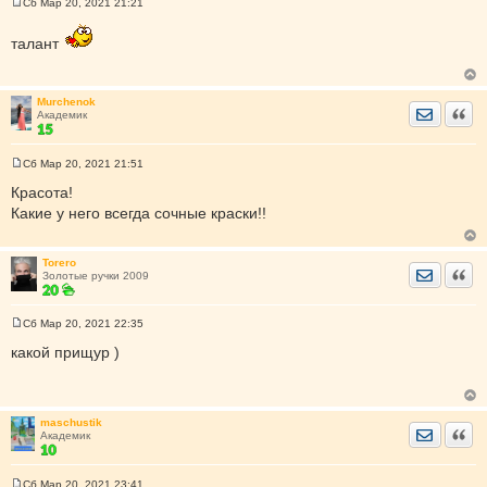
Сб Мар 20, 2021 21:21
С
о
о
талант
б
щ
е
н
Murchenok
и
Отправить
Цита
Академик
е
Сб Мар 20, 2021 21:51
С
о
Красота!
о
Какие у него всегда сочные краски!!
б
щ
е
н
Torero
и
Отправить
Цита
Золотые ручки 2009
е
Сб Мар 20, 2021 22:35
С
о
какой прищур )
о
б
щ
е
н
maschustik
и
Отправить
Цита
Академик
е
Сб Мар 20, 2021 23:41