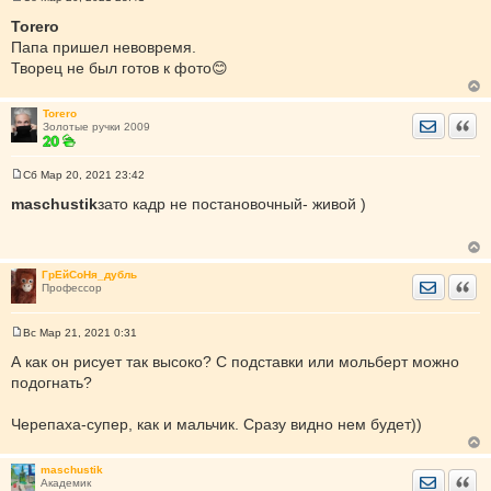
С
о
Torero
о
Папа пришел невовремя.
б
щ
Творец не был готов к фото😊
е
н
и
е
Torero
Отправить
Цита
Золотые ручки 2009
Сб Мар 20, 2021 23:42
С
о
maschustik
зато кадр не постановочный- живой )
о
б
щ
е
н
ГрЕйСоНя_дубль
и
Отправить
Цита
Профессор
е
Вс Мар 21, 2021 0:31
С
о
А как он рисует так высоко? С подставки или мольберт можно
о
подогнать?
б
щ
е
Черепаха-супер, как и мальчик. Сразу видно нем будет))
н
и
е
maschustik
Отправить
Цита
Академик