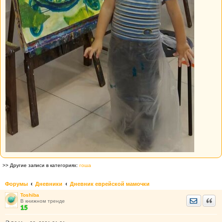
>> Другие записи в категориях:
гоша
Форумы
Дневники
Дневник еврейской мамочки
Toshiba
Отправить
Цита
В книжном тренде