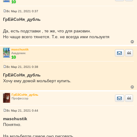
Вс Мар 21, 2021 0:37
С
о
ГрЕйСоНя_дубль
о
б
щ
Да, есть подставки , те же, что для раковин.
е
Но чаще всего тянется. Т.е. не всегда ими пользуетя
н
и
е
maschustik
Отправить
Цита
Академик
Вс Мар 21, 2021 0:38
С
о
ГрЕйСоНя_дубль
о
Хочу ему домой мольберт купить.
б
щ
е
н
ГрЕйСоНя_дубль
и
Отправить
Цита
Профессор
е
Вс Мар 21, 2021 0:44
С
о
maschustik
о
Понятно.
б
щ
е
На мольберте самое оно рисовать
н