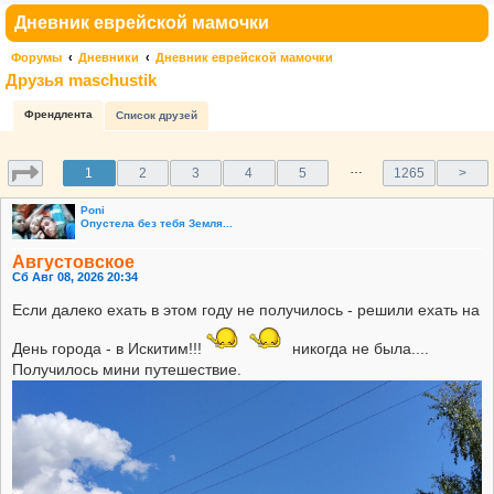
Дневник еврейской мамочки
Форумы
Дневники
Дневник еврейской мамочки
Друзья maschustik
Френдлента
Список друзей
…
1
2
3
4
5
1265
>
Poni
Опустела без тебя Земля...
Августовское
Сб Авг 08, 2026 20:34
Если далеко ехать в этом году не получилось - решили ехать на
День города - в Искитим!!!
никогда не была....
Получилось мини путешествие.