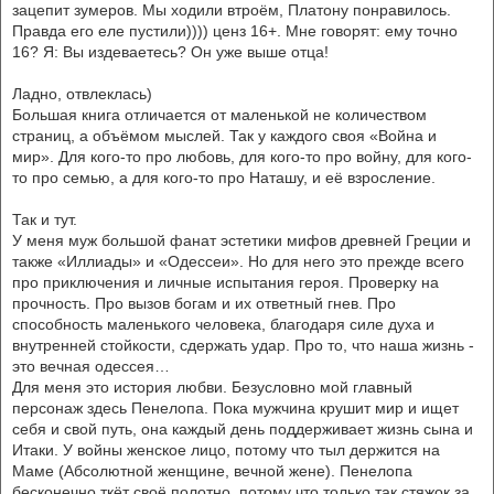
зацепит зумеров. Мы ходили втроём, Платону понравилось.
Правда его еле пустили)))) ценз 16+. Мне говорят: ему точно
16? Я: Вы издеваетесь? Он уже выше отца!
Ладно, отвлеклась)
Большая книга отличается от маленькой не количеством
страниц, а объёмом мыслей. Так у каждого своя «Война и
мир». Для кого-то про любовь, для кого-то про войну, для кого-
то про семью, а для кого-то про Наташу, и её взросление.
Так и тут.
У меня муж большой фанат эстетики мифов древней Греции и
также «Иллиады» и «Одессеи». Но для него это прежде всего
про приключения и личные испытания героя. Проверку на
прочность. Про вызов богам и их ответный гнев. Про
способность маленького человека, благодаря силе духа и
внутренней стойкости, сдержать удар. Про то, что наша жизнь -
это вечная одессея…
Для меня это история любви. Безусловно мой главный
персонаж здесь Пенелопа. Пока мужчина крушит мир и ищет
себя и свой путь, она каждый день поддерживает жизнь сына и
Итаки. У войны женское лицо, потому что тыл держится на
Маме (Абсолютной женщине, вечной жене). Пенелопа
бесконечно ткёт своё полотно, потому что только так стяжок за