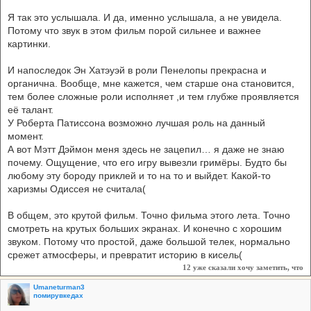
Я так это услышала. И да, именно услышала, а не увидела.
Потому что звук в этом фильм порой сильнее и важнее
картинки.
И напоследок Эн Хатэуэй в роли Пенелопы прекрасна и
органична. Вообще, мне кажется, чем старше она становится,
тем более сложные роли исполняет ,и тем глубже проявляется
её талант.
У Роберта Патиссона возможно лучшая роль на данный
момент.
А вот Мэтт Дэймон меня здесь не зацепил… я даже не знаю
почему. Ощущение, что его игру вывезли гримёры. Будто бы
любому эту бороду приклей и то на то и выйдет. Какой-то
харизмы Одиссея не считала(
В общем, это крутой фильм. Точно фильма этого лета. Точно
смотреть на крутых больших экранах. И конечно с хорошим
звуком. Потому что простой, даже большой телек, нормально
срежет атмосферы, и превратит историю в кисель(
12 уже сказали
хочу заметить, что
Umaneturman3
помирувкедах