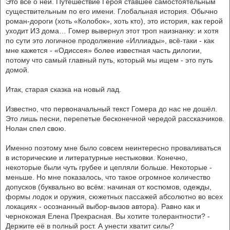
Это всё о ней. Путешествие Героя ставшее самостоятельным
существительным по его имени. Глобальная история. Обычно
роман-дороги (хоть «Колобок», хоть кто), это история, как герой
уходит ИЗ дома… Гомер вывернул этот троп наизнанку: и хотя
по сути это логичное продолжение «Иллиады», всё-таки - как
мне кажется - «Одиссея» более известная часть дилогии,
потому что самый главный путь, который мы ищем - это путь
домой.
Итак, старая сказка на новый лад.
Известно, что первоначальный текст Гомера до нас не дошёл.
Это лишь песни, перепетые бесконечной чередой рассказчиков.
Нолан спел свою.
Именно поэтому мне было совсем неинтересно проваливаться
в исторические и литературные нестыковки. Конечно,
некоторые были чуть грубее и цепляли больше. Некоторые -
меньше. Но мне показалось, что такое огромное количество
допусков (буквально во всём: начиная от костюмов, одежды,
формы лодок и оружия, сюжетных пассажей абсолютно во всех
локациях - осознанный выбор-вызов автора). Равно как и
чернокожая Елена Прекрасная. Вы хотите толерантности? -
Держите её в полный рост. А унести хватит силы?