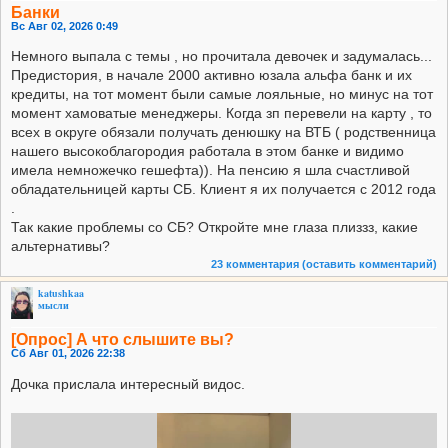
Банки
Вс Авг 02, 2026 0:49
Немного выпала с темы , но прочитала девочек и задумалась...
Предистория, в начале 2000 активно юзала альфа банк и их
кредиты, на тот момент были самые лояльные, но минус на тот
момент хамоватые менеджеры. Когда зп перевели на карту , то
всех в округе обязали получать денюшку на ВТБ ( родственница
нашего высокоблагородия работала в этом банке и видимо
имела немножечко гешефта)). На пенсию я шла счастливой
обладательницей карты СБ. Клиент я их получается с 2012 года
.
Так какие проблемы со СБ? Откройте мне глаза плиззз, какие
альтернативы?
23 комментария
(оставить комментарий)
katushkaa
мысли
[Опрос] А что слышите вы?
Сб Авг 01, 2026 22:38
Дочка прислала интересный видос.