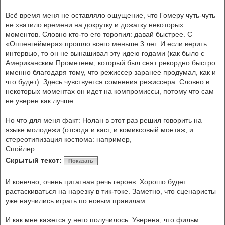
Всё время меня не оставляло ощущение, что Гомеру чуть-чуть
не хватило времени на докрутку и дожатку некоторых
моментов. Словно кто-то его торопил: давай быстрее. С
«Оппенгеймера» прошло всего меньше 3 лет. И если верить
интервью, то он не вынашивал эту идею годами (как было с
Американским Прометеем, который был снят рекордно быстро
именно благодаря тому, что режиссер заранее продумал, как и
что будет). Здесь чувствуется сомнения режиссера. Словно в
некоторых моментах он идет на компромиссы, потому что сам
не уверен как лучше.
Но что для меня факт: Нолан в этот раз решил говорить на
языке молодежи (отсюда и каст, и комиксовый монтаж, и
стереотипизация костюма: например,
Спойлер
Скрытый текст:
Показать
И конечно, очень цитатная речь героев. Хорошо будет
растаскиваться на нарезку в тик-токе. Заметно, что сценаристы
уже научились играть по новым правилам.
И как мне кажется у него получилось. Уверена, что фильм