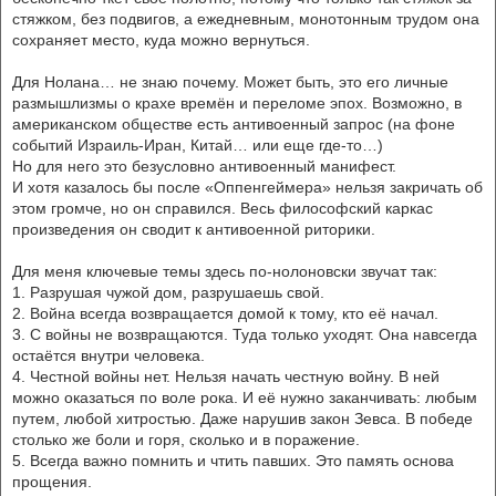
стяжком, без подвигов, а ежедневным, монотонным трудом она
сохраняет место, куда можно вернуться.
Для Нолана… не знаю почему. Может быть, это его личные
размышлизмы о крахе времён и переломе эпох. Возможно, в
американском обществе есть антивоенный запрос (на фоне
событий Израиль-Иран, Китай… или еще где-то…)
Но для него это безусловно антивоенный манифест.
И хотя казалось бы после «Оппенгеймера» нельзя закричать об
этом громче, но он справился. Весь философский каркас
произведения он сводит к антивоенной риторики.
Для меня ключевые темы здесь по-нолоновски звучат так:
1. Разрушая чужой дом, разрушаешь свой.
2. Война всегда возвращается домой к тому, кто её начал.
3. С войны не возвращаются. Туда только уходят. Она навсегда
остаётся внутри человека.
4. Честной войны нет. Нельзя начать честную войну. В ней
можно оказаться по воле рока. И её нужно заканчивать: любым
путем, любой хитростью. Даже нарушив закон Зевса. В победе
столько же боли и горя, сколько и в поражение.
5. Всегда важно помнить и чтить павших. Это память основа
прощения.