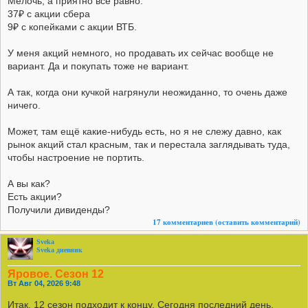
Мелочь, а приятно всё равно.
37₽ с акции сбера
9₽ с копейками с акции ВТБ.
У меня акций немного, но продавать их сейчас вообще не
вариант. Да и покупать тоже не вариант.
А так, когда они кучкой нагрянули неожиданно, то очень даже
ничего.
Может, там ещё какие-нибудь есть, но я не слежу давно, как
рынок акций стал красным, так и перестала заглядывать туда,
чтобы настроение не портить.
А вы как?
Есть акции?
Получили дивиденды?
17 комментариев
(оставить комментарий)
Sveka
Sveka дневник
Яровое. Сезон 12
Вт Авг 04, 2026 9:48
Итак, 12 сезон подходит к концу. Сегодня последний день.