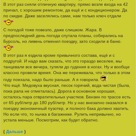
В этот раз сняли отличную квартиру, прямо возле входа на 42
причал, с хорошим ремонтом, да ещё и с кондиционером. Да
по скидке. Даже заселялись сами, нам только ключ отдали
С погодой тоже повезло, даже слишком. Жара. В
предпоследний день погода спутала планы, собирались на
Бурсоль, но ливень отменил поездку, зато сходили в баню.
В этот раз я ездила кроме привычного состава, ещё и с
подругой. И надо вам сказать, что это гораздо веселее, мы
танцевали все вечера, гуляли до гудения в ногах. Ну и вообще
классно провели время. Она же переживала, что только в этом
году поехала, надо было раньше. А я говорила.
Что ещё. Медовуха вкусная, песок горячий, вода чистая (была,
пока рапа не отметалась). Дорога в основном хорошая,
осталось пара отвратительных участков. Бензин по трассе есть
от 65 руб/литр до 180 руб/литр. Но у нас внезапно оказался в
поездку экономичный пузотер, и полного бака должно хватить.
Но если что, то нычка в багажнике. Рулить непривычно, но
устала меньше. Посмотрим, как будет обратно.
(
Дальше
)