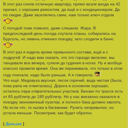
В этот раз сняли отличную квартиру, прямо возле входа на 42
причал, с хорошим ремонтом, да ещё и с кондиционером. Да
по скидке. Даже заселялись сами, нам только ключ отдали
С погодой тоже повезло, даже слишком. Жара. В
предпоследний день погода спутала планы, собирались на
Бурсоль, но ливень отменил поездку, зато сходили в баню.
В этот раз я ездила кроме привычного состава, ещё и с
подругой. И надо вам сказать, что это гораздо веселее, мы
танцевали все вечера, гуляли до гудения в ногах. Ну и вообще
классно провели время. Она же переживала, что только в этом
году поехала, надо было раньше. А я говорила.
Что ещё. Медовуха вкусная, песок горячий, вода чистая (была,
пока рапа не отметалась). Дорога в основном хорошая,
осталось пара отвратительных участков. Бензин по трассе есть
от 65 руб/литр до 180 руб/литр. Но у нас внезапно оказался в
поездку экономичный пузотер, и полного бака должно хватить.
Но если что, то нычка в багажнике. Рулить непривычно, но
устала меньше. Посмотрим, как будет обратно.
(
Дальше
)