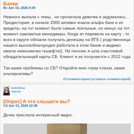
Банки
Вс Авг 02, 2026 0:49
Немного выпала с темы , но прочитала девочек и задумалась...
Предистория, в начале 2000 активно юзала альфа банк и их
кредиты, на тот момент были самые лояльные, но минус на тот
момент хамоватые менеджеры. Когда зп перевели на карту , то
всех в округе обязали получать денюшку на ВТБ ( родственница
нашего высокоблагородия работала в этом банке и видимо
имела немножечко гешефта)). На пенсию я шла счастливой
обладательницей карты СБ. Клиент я их получается с 2012 года
.
Так какие проблемы со СБ? Откройте мне глаза плиззз, какие
альтернативы?
23 комментария
(оставить комментарий)
katushkaa
мысли
[Опрос] А что слышите вы?
Сб Авг 01, 2026 22:38
Дочка прислала интересный видос.