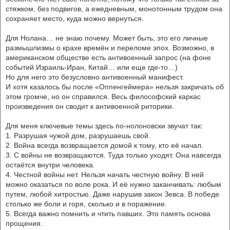
стяжком, без подвигов, а ежедневным, монотонным трудом она
сохраняет место, куда можно вернуться.
Для Нолана… не знаю почему. Может быть, это его личные
размышлизмы о крахе времён и переломе эпох. Возможно, в
американском обществе есть антивоенный запрос (на фоне
событий Израиль-Иран, Китай… или еще где-то…)
Но для него это безусловно антивоенный манифест.
И хотя казалось бы после «Оппенгеймера» нельзя закричать об
этом громче, но он справился. Весь философский каркас
произведения он сводит к антивоенной риторики.
Для меня ключевые темы здесь по-нолоновски звучат так:
1. Разрушая чужой дом, разрушаешь свой.
2. Война всегда возвращается домой к тому, кто её начал.
3. С войны не возвращаются. Туда только уходят. Она навсегда
остаётся внутри человека.
4. Честной войны нет. Нельзя начать честную войну. В ней
можно оказаться по воле рока. И её нужно заканчивать: любым
путем, любой хитростью. Даже нарушив закон Зевса. В победе
столько же боли и горя, сколько и в поражение.
5. Всегда важно помнить и чтить павших. Это память основа
прощения.