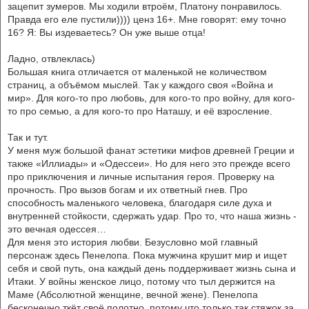
зацепит зумеров. Мы ходили втроём, Платону понравилось.
Правда его еле пустили)))) ценз 16+. Мне говорят: ему точно
16? Я: Вы издеваетесь? Он уже выше отца!
Ладно, отвлеклась)
Большая книга отличается от маленькой не количеством
страниц, а объёмом мыслей. Так у каждого своя «Война и
мир». Для кого-то про любовь, для кого-то про войну, для кого-
то про семью, а для кого-то про Наташу, и её взросление.
Так и тут.
У меня муж большой фанат эстетики мифов древней Греции и
также «Иллиады» и «Одессеи». Но для него это прежде всего
про приключения и личные испытания героя. Проверку на
прочность. Про вызов богам и их ответный гнев. Про
способность маленького человека, благодаря силе духа и
внутренней стойкости, сдержать удар. Про то, что наша жизнь -
это вечная одессея…
Для меня это история любви. Безусловно мой главный
персонаж здесь Пенелопа. Пока мужчина крушит мир и ищет
себя и свой путь, она каждый день поддерживает жизнь сына и
Итаки. У войны женское лицо, потому что тыл держится на
Маме (Абсолютной женщине, вечной жене). Пенелопа
бесконечно ткёт своё полотно, потому что только так стяжок за