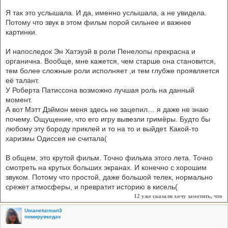
Я так это услышала. И да, именно услышала, а не увидела.
Потому что звук в этом фильм порой сильнее и важнее
картинки.
И напоследок Эн Хатэуэй в роли Пенелопы прекрасна и
органична. Вообще, мне кажется, чем старше она становится,
тем более сложные роли исполняет ,и тем глубже проявляется
её талант.
У Роберта Патиссона возможно лучшая роль на данный
момент.
А вот Мэтт Дэймон меня здесь не зацепил… я даже не знаю
почему. Ощущение, что его игру вывезли гримёры. Будто бы
любому эту бороду приклей и то на то и выйдет. Какой-то
харизмы Одиссея не считала(
В общем, это крутой фильм. Точно фильма этого лета. Точно
смотреть на крутых больших экранах. И конечно с хорошим
звуком. Потому что простой, даже большой телек, нормально
срежет атмосферы, и превратит историю в кисель(
12 уже сказали
хочу заметить, что
Umaneturman3
помирувкедах