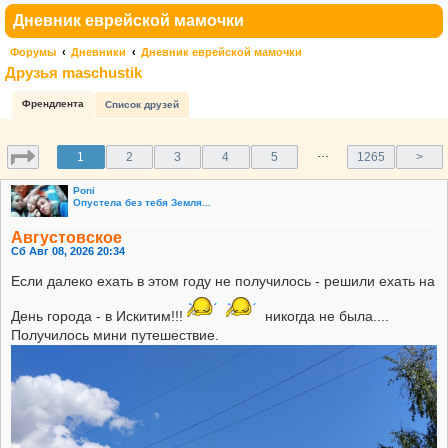
Дневник еврейской мамочки
Форумы
Дневники
Дневник еврейской мамочки
Друзья maschustik
Френдлента
Список друзей
…
1
2
3
4
5
1265
>
Poni
Опустела без тебя Земля...
Августовское
Сб Авг 08, 2026 20:34
Если далеко ехать в этом году не получилось - решили ехать на
День города - в Искитим!!!
никогда не была....
Получилось мини путешествие.