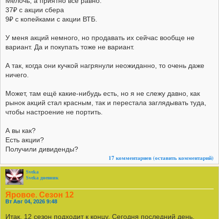
Мелочь, а приятно всё равно.
37₽ с акции сбера
9₽ с копейками с акции ВТБ.
У меня акций немного, но продавать их сейчас вообще не
вариант. Да и покупать тоже не вариант.
А так, когда они кучкой нагрянули неожиданно, то очень даже
ничего.
Может, там ещё какие-нибудь есть, но я не слежу давно, как
рынок акций стал красным, так и перестала заглядывать туда,
чтобы настроение не портить.
А вы как?
Есть акции?
Получили дивиденды?
17 комментариев
(оставить комментарий)
Sveka
Sveka дневник
Яровое. Сезон 12
Вт Авг 04, 2026 9:48
Итак, 12 сезон подходит к концу. Сегодня последний день.