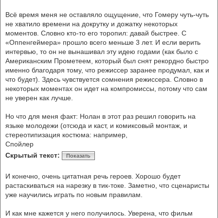
Всё время меня не оставляло ощущение, что Гомеру чуть-чуть
не хватило времени на докрутку и дожатку некоторых
моментов. Словно кто-то его торопил: давай быстрее. С
«Оппенгеймера» прошло всего меньше 3 лет. И если верить
интервью, то он не вынашивал эту идею годами (как было с
Американским Прометеем, который был снят рекордно быстро
именно благодаря тому, что режиссер заранее продумал, как и
что будет). Здесь чувствуется сомнения режиссера. Словно в
некоторых моментах он идет на компромиссы, потому что сам
не уверен как лучше.
Но что для меня факт: Нолан в этот раз решил говорить на
языке молодежи (отсюда и каст, и комиксовый монтаж, и
стереотипизация костюма: например,
Спойлер
Скрытый текст:
Показать
И конечно, очень цитатная речь героев. Хорошо будет
растаскиваться на нарезку в тик-токе. Заметно, что сценаристы
уже научились играть по новым правилам.
И как мне кажется у него получилось. Уверена, что фильм