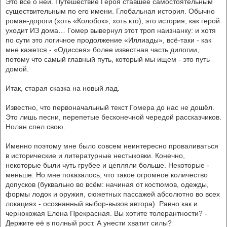
Это всё о ней. Путешествие Героя ставшее самостоятельным
существительным по его имени. Глобальная история. Обычно
роман-дороги (хоть «Колобок», хоть кто), это история, как герой
уходит ИЗ дома… Гомер вывернул этот троп наизнанку: и хотя
по сути это логичное продолжение «Иллиады», всё-таки - как
мне кажется - «Одиссея» более известная часть дилогии,
потому что самый главный путь, который мы ищем - это путь
домой.
Итак, старая сказка на новый лад.
Известно, что первоначальный текст Гомера до нас не дошёл.
Это лишь песни, перепетые бесконечной чередой рассказчиков.
Нолан спел свою.
Именно поэтому мне было совсем неинтересно проваливаться
в исторические и литературные нестыковки. Конечно,
некоторые были чуть грубее и цепляли больше. Некоторые -
меньше. Но мне показалось, что такое огромное количество
допусков (буквально во всём: начиная от костюмов, одежды,
формы лодок и оружия, сюжетных пассажей абсолютно во всех
локациях - осознанный выбор-вызов автора). Равно как и
чернокожая Елена Прекрасная. Вы хотите толерантности? -
Держите её в полный рост. А унести хватит силы?