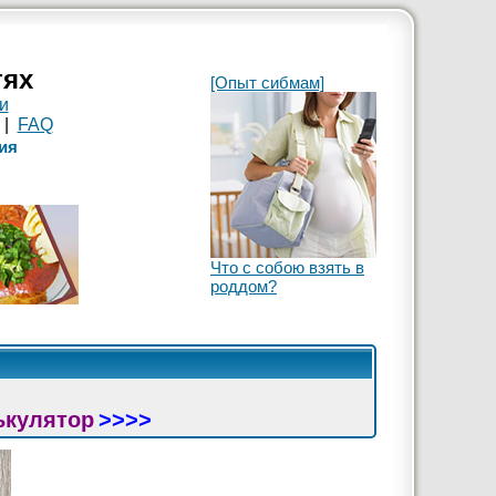
тях
[Опыт сибмам]
и
|
FAQ
ия
Что с собою взять в
роддом?
ькулятор
>>>>