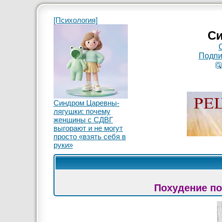
[Психология]
Си
Подпи
Синдром Царевны-
лягушки: почему
женщины с СДВГ
выгорают и не могут
просто «взять себя в
руки»
Похудение по