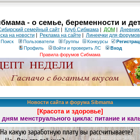
бмама - о семье, беременности и де
Сибирский семейный сайт
|
Клуб Сибмама
|
ДОМ
|
Дневник
ска на новости
|
Реклама на сайте
|
Линеечки для форумов
Поиск
Пользователи
Группы
Конкурсы
Рeгиcтpaц
Профиль
Войти и проверить ЛС
Вход
Правила форумов Сибмама
Новости сайта и форума Sibmama
[Красота и здоровье]
 дням менструального цикла: питание и кал