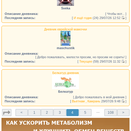
Sveka
Описание дневника:
[ Чтобы вот... ]
Последняя запись:
[
И ещё годик
(24)
29/07/26 12:52
]
Дневник еврейской мамочки
maschustik
Описание дневника:
[ Добро пожаловать, милости просим, но просим не сорить! ]
Последняя запись:
[
Текущее
(59)
29/07/26 11:32
]
Белкатур дневник
Белкатур
Описание дневника:
[ Добро пожаловать в мой дневник ]
Последняя запись:
[
Вьетнам , Камрань
29/07/26 9:48
]
…
<
1
2
3
4
5
108
>