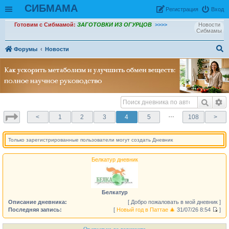
СИБМАМА
Рeгиcтpaция
Вход
Готовим с Сибмамой:
ЗАГОТОВКИ ИЗ ОГУРЦОВ
>>>>
Новости
Сибмамы
Форумы
Новости
ои
ск
…
<
1
2
3
4
5
108
>
Только зарегистрированные пользователи могут создать Дневник
Белкатур дневник
Белкатур
Описание дневника:
[ Добро пожаловать в мой дневник ]
Последняя запись:
[
Новый год в Паттае 🎄
31/07/26 8:54
]