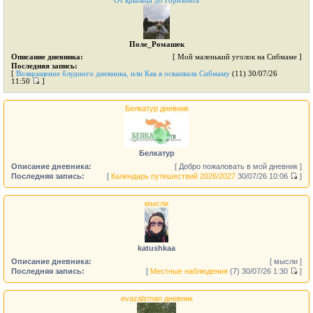
От крыльца до горизонта
Поле_Ромашек
Описание дневника:
[ Мой маленький уголок на Сибмаме ]
Последняя запись:
[
Возвращение блудного дневника, или Как я осваивала Сибмаму
(11)
30/07/26
11:50
]
Белкатур дневник
Белкатур
Описание дневника:
[ Добро пожаловать в мой дневник ]
Последняя запись:
[
Календарь путешествий 2026/2027
30/07/26 10:06
]
мысли
katushkaa
Описание дневника:
[ мысли ]
Последняя запись:
[
Местные наблюдения
(7)
30/07/26 1:30
]
evazalzman дневник