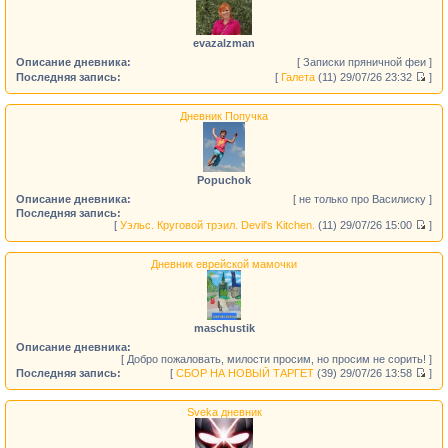
evazalzman
Описание дневника:
[ Записки пряничной феи ]
Последняя запись:
[
Галета
(11)
29/07/26 23:32
]
Дневник Попучка
Popuchok
Описание дневника:
[ не только про Василиску ]
Последняя запись:
[
Уэльс. Круговой трэил. Devil's Kitchen.
(11)
29/07/26 15:00
]
Дневник еврейской мамочки
maschustik
Описание дневника:
[ Добро пожаловать, милости просим, но просим не сорить! ]
Последняя запись:
[
СБОР НА НОВЫЙ ТАРГЕТ
(39)
29/07/26 13:58
]
Sveka дневник