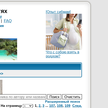
тях
[Опыт сибмам]
и
|
FAQ
ия
Что с собою взять в
роддом?
>>
Расширенный поиск
На страницу
:
1
,
2
,
3
...
107
,
108
,
109
След.