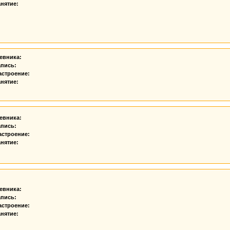
нятие:
евника:
апись:
астроение:
нятие:
евника:
апись:
астроение:
нятие:
евника:
апись:
астроение:
нятие: