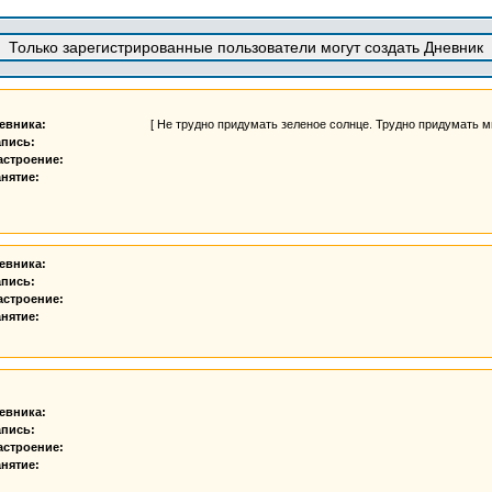
Только зарегистрированные пользователи могут создать Дневник
евника:
[ Не трудно придумать зеленое солнце. Трудно придумать мир
апись:
астроение:
нятие:
евника:
апись:
астроение:
нятие:
евника:
апись:
астроение:
нятие: