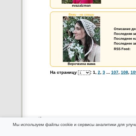
evazalzman
Вяжу - не спешу
Описание дн
Последняя з
Последнее н
Последнее за
RSS Feed:
Верочкина мама
На страницу
:
1
,
2
,
3
...
107
,
108
,
10
Использование материалов возможно только в интернете при
Администрация не несет ответственности за соо
Мы используем файлы cookie и сервисы аналитики для улуч