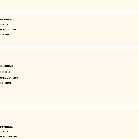
евника:
апись:
астроение:
нятие:
евника:
апись:
астроение:
нятие:
евника:
апись:
астроение: