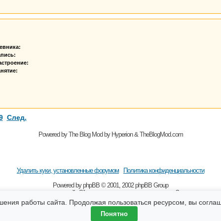
евника:
апись:
астроение:
нятие:
9
След.
Powered by The Blog Mod by Hyperion & TheBlogMod.com
Удалить куки, установленные форумом
Политика конфиденциальности
Powered by
рhрВВ
© 2001, 2002 рhрВВ Grоuр
 наличии гиперссылки на сайт Sibmama.ru и с указанием авторства. За содержание 
бщения, оставляемые посетителями сайта. Помните, что по вопросам, касающимся зд
шения работы сайта. Продолжая пользоваться ресурсом, вы согла
Понятно