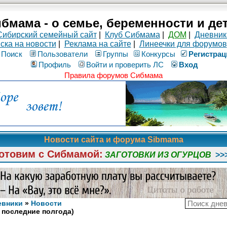
бмама - о семье, беременности и де
Сибирский семейный сайт
|
Клуб Сибмама
|
ДОМ
|
Дневник
ска на новости
|
Реклама на сайте
|
Линеечки для форумов
Поиск
Пользователи
Группы
Конкурсы
Рeгиcтpaц
Профиль
Войти и проверить ЛС
Вход
Правила форумов Сибмама
Новости сайта и форума Sibmama
отовим с Сибмамой:
ЗАГОТОВКИ ИЗ ОГУРЦОВ
>>
евники
»
Новости
 последние полгода)