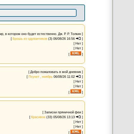
, в котором оно будет естественно. Дж. Р. Р. Толкин ]
[
Брошь из одуванчиков
(3)
06/08/26 16:56
]
[ Нет ]
[ Нет ]
[
]
[ Добро пожаловать в мой дневник ]
[
Пхукет , ноябрь
06/08/26 11:02
]
[ Нет ]
[ Нет ]
[
]
[ Записки пряничной феи ]
[
Красивое
(33)
05/08/26 13:13
]
[ Нет ]
[ Нет ]
[
]