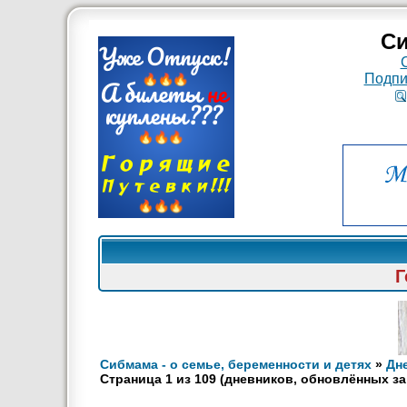
Си
Подпи
Г
Сибмама - о семье, беременности и детях
»
Дн
Страница
1
из
109
(дневников, обновлённых за