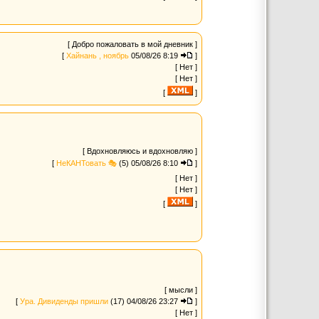
[ Добро пожаловать в мой дневник ]
[
Хайнань , ноябрь
05/08/26 8:19
]
[ Нет ]
[ Нет ]
[
]
[ Вдохновляюсь и вдохновляю ]
[
НеКАНТовать 🎭
(5)
05/08/26 8:10
]
[ Нет ]
[ Нет ]
[
]
[ мысли ]
[
Ура. Дивиденды пришли
(17)
04/08/26 23:27
]
[ Нет ]