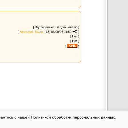
[ Вдохновляюсь и вдохновляю ]
[
Киноклуб. Театр.
(13)
03/08/26 11:50
]
[ Нет ]
[ Нет ]
[
]
рекламных материалов ответственность несут рекламодатели.
оровья, необходимо консультироваться с врачом.
шаетесь с нашей
Политикой обработки персональных данных
.