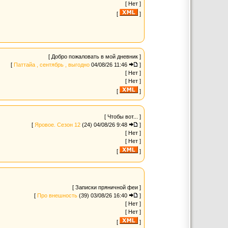
[ Нет ]
[
]
[ Добро пожаловать в мой дневник ]
[
Паттайа , сентябрь , выгодно
04/08/26 11:46
]
[ Нет ]
[ Нет ]
[
]
[ Чтобы вот... ]
[
Яровое. Сезон 12
(24)
04/08/26 9:48
]
[ Нет ]
[ Нет ]
[
]
[ Записки пряничной феи ]
[
Про внешность
(39)
03/08/26 16:40
]
[ Нет ]
[ Нет ]
[
]