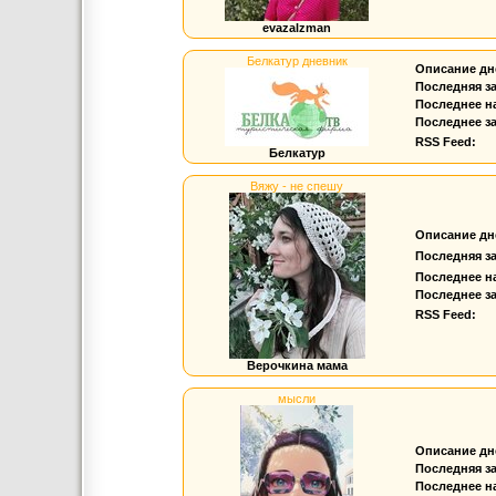
evazalzman
Белкатур дневник
Описание дн
Последняя з
Последнее н
Последнее за
RSS Feed:
Белкатур
Вяжу - не спешу
Описание дн
Последняя з
Последнее н
Последнее за
RSS Feed:
Верочкина мама
мысли
Описание дн
Последняя з
Последнее н