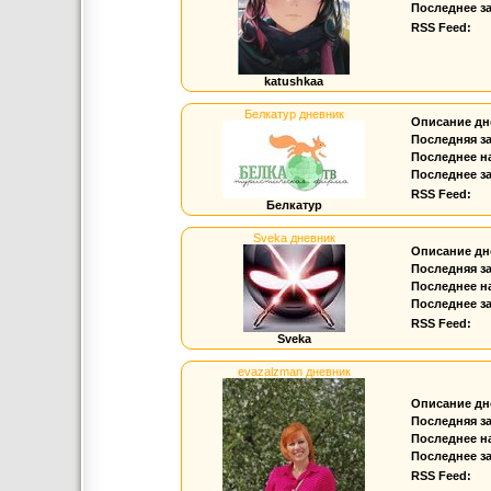
Последнее за
RSS Feed:
katushkaa
Белкатур дневник
Описание дн
Последняя з
Последнее н
Последнее за
RSS Feed:
Белкатур
Sveka дневник
Описание дн
Последняя з
Последнее н
Последнее за
RSS Feed:
Sveka
evazalzman дневник
Описание дн
Последняя з
Последнее н
Последнее за
RSS Feed: