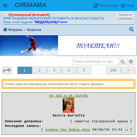
СИБМАМА
Рeгиcтpaция
Вход
[Кулинарный флешмоб]
Новости
ПРИГЛАШАЕМ ЛЮБИТЕЛЕЙ ГОТОВИТЬ И ВКУСНО ПОЕСТЬ
Сибмамы
Тема этой недели
"МЕДАЛЬОНЫ"
>>>>
Форумы
Новости
ои
ск
…
1
2
3
4
5
109
>
Только зарегистрированные пользователи могут создать Дневник
не зал и не палуба
Sestra Karlotta
Описание дневника:
[ заметки театральной крысы ]
Последняя запись:
[
книжка про бабью дичь
08/08/26 15:43
]