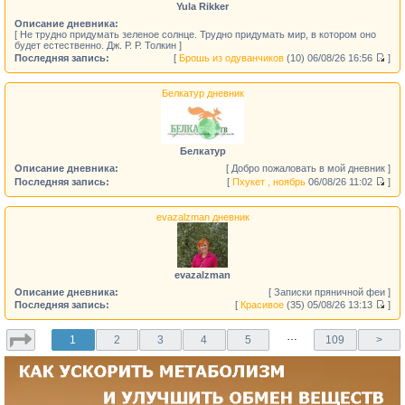
Yula Rikker
Описание дневника:
[ Не трудно придумать зеленое солнце. Трудно придумать мир, в котором оно
будет естественно. Дж. Р. Р. Толкин ]
Последняя запись:
[
Брошь из одуванчиков
(10)
06/08/26 16:56
]
Белкатур дневник
Белкатур
Описание дневника:
[ Добро пожаловать в мой дневник ]
Последняя запись:
[
Пхукет , ноябрь
06/08/26 11:02
]
evazalzman дневник
evazalzman
Описание дневника:
[ Записки пряничной феи ]
Последняя запись:
[
Красивое
(35)
05/08/26 13:13
]
…
1
2
3
4
5
109
>