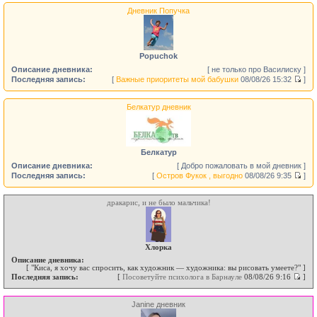
Дневник Попучка
Popuchok
Описание дневника:
[ не только про Василиску ]
Последняя запись:
[
Важные приоритеты мой бабушки
08/08/26 15:32
]
Белкатур дневник
Белкатур
Описание дневника:
[ Добро пожаловать в мой дневник ]
Последняя запись:
[
Остров Фукок , выгодно
08/08/26 9:35
]
дракарис, и не было мальчика!
Хлорка
Описание дневника:
[ "Киса, я хочу вас спросить, как художник — художника: вы рисовать умеете?" ]
Последняя запись:
[
Посоветуйте психолога в Барнауле
08/08/26 9:16
]
Janine дневник