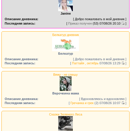
Janine
Описание дневника:
[ Добро пожаловать в мой дневник ]
Последняя запись:
[
Приказ получен
(53)
07/08/26 20:10
]
Белкатур дневник
Белкатур
Описание дневника:
[ Добро пожаловать в мой дневник ]
Последняя запись:
[
Паттайя , октябрь
07/08/26 13:29
]
Вяжу - не спешу
Верочкина мама
Описание дневника:
[ Вдохновляюсь и вдохновляю ]
Последняя запись:
[
Гречанка и грек
(2)
07/08/26 10:07
]
Сказки Зеленого Леса