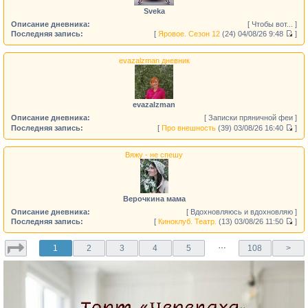
Sveka
Описание дневника:
[ Чтобы вот... ]
Последняя запись:
[
Яровое. Сезон 12
(24)
04/08/26 9:48
]
evazalzman дневник
evazalzman
Описание дневника:
[ Записки пряничной феи ]
Последняя запись:
[
Про внешность
(39)
03/08/26 16:40
]
Вяжу - не спешу
Верочкина мама
Описание дневника:
[ Вдохновляюсь и вдохновляю ]
Последняя запись:
[
Киноклуб. Театр.
(13)
03/08/26 11:50
]
…
1
2
3
4
5
108
>