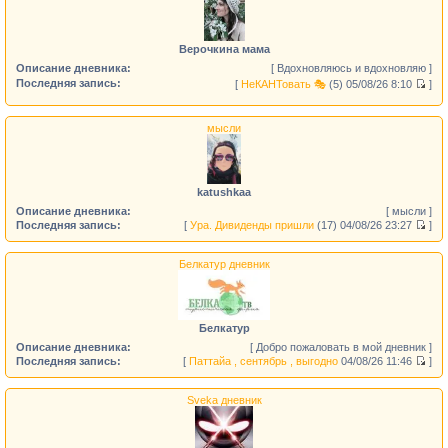
Верочкина мама
Описание дневника:
[ Вдохновляюсь и вдохновляю ]
Последняя запись:
[
НеКАНТовать 🎭
(5)
05/08/26 8:10
]
мысли
katushkaa
Описание дневника:
[ мысли ]
Последняя запись:
[
Ура. Дивиденды пришли
(17)
04/08/26 23:27
]
Белкатур дневник
Белкатур
Описание дневника:
[ Добро пожаловать в мой дневник ]
Последняя запись:
[
Паттайа , сентябрь , выгодно
04/08/26 11:46
]
Sveka дневник