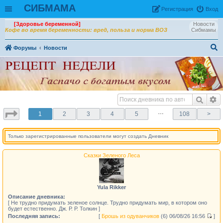
СИБМАМА
Рeгиcтpaция
Вход
[Здоровье беременной]
Новости
Кофе во время беременности: вред, польза и норма ВОЗ
Сибмамы
Форумы
Новости
ои
ск
…
1
2
3
4
5
108
>
Только зарегистрированные пользователи могут создать Дневник
Сказки Зеленого Леса
Yula Rikker
Описание дневника:
[ Не трудно придумать зеленое солнце. Трудно придумать мир, в котором оно
будет естественно. Дж. Р. Р. Толкин ]
Последняя запись:
[
Брошь из одуванчиков
(6)
06/08/26 16:56
]