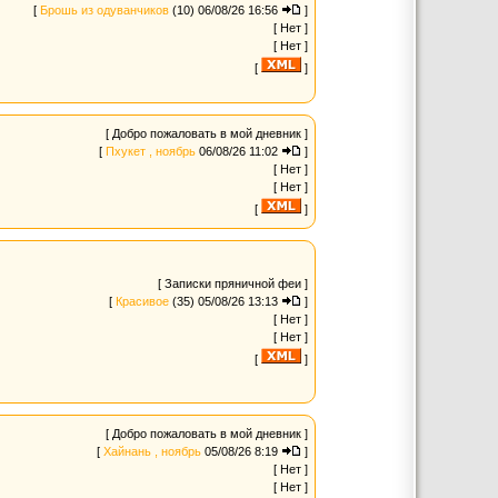
[
Брошь из одуванчиков
(10)
06/08/26 16:56
]
[ Нет ]
[ Нет ]
[
]
[ Добро пожаловать в мой дневник ]
[
Пхукет , ноябрь
06/08/26 11:02
]
[ Нет ]
[ Нет ]
[
]
[ Записки пряничной феи ]
[
Красивое
(35)
05/08/26 13:13
]
[ Нет ]
[ Нет ]
[
]
[ Добро пожаловать в мой дневник ]
[
Хайнань , ноябрь
05/08/26 8:19
]
[ Нет ]
[ Нет ]