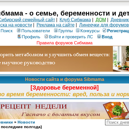
бмама - о семье, беременности и де
Сибирский семейный сайт
|
Клуб Сибмама
|
ДОМ
|
Дневник
ска на новости
|
Реклама на сайте
|
Линеечки для форумов
Поиск
Пользователи
Группы
Конкурсы
Рeгиcтpaц
Профиль
Войти и проверить ЛС
Вход
Правила форумов Сибмама
Новости сайта и форума Sibmama
[Здоровье беременной]
во время беременности: вред, польза и нор
евники
»
Новости
 последние полгода)