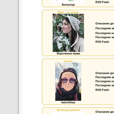
RSS Feed:
Белкатур
Вяжу - не спешу
Описание дн
Последняя з
Последнее н
Последнее за
RSS Feed:
Верочкина мама
мысли
Описание дн
Последняя з
Последнее н
Последнее за
RSS Feed:
katushkaa
Белкатур дневник
Описание дн