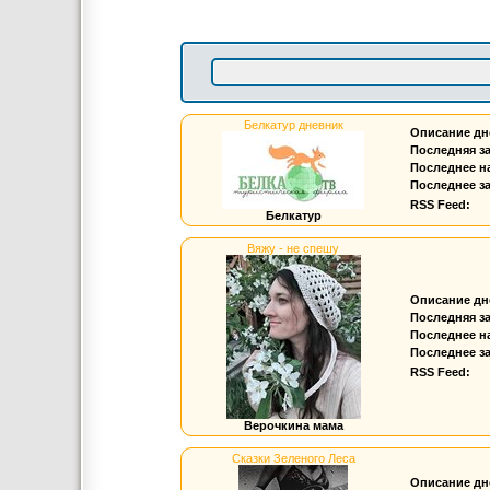
Белкатур дневник
Описание дн
Последняя з
Последнее н
Последнее за
RSS Feed:
Белкатур
Вяжу - не спешу
Описание дн
Последняя з
Последнее н
Последнее за
RSS Feed:
Верочкина мама
Сказки Зеленого Леса
Описание дн