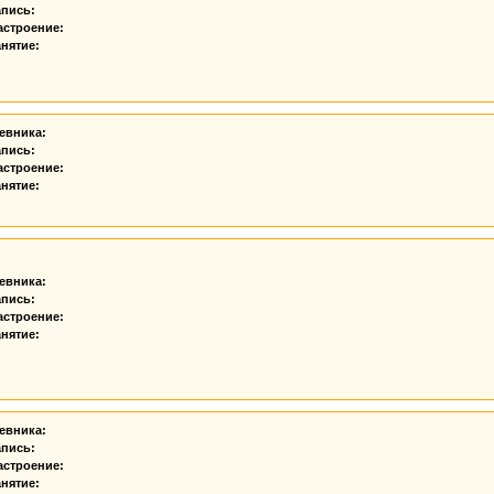
апись:
астроение:
нятие:
евника:
апись:
астроение:
нятие:
евника:
апись:
астроение:
нятие:
евника:
апись:
астроение:
нятие: