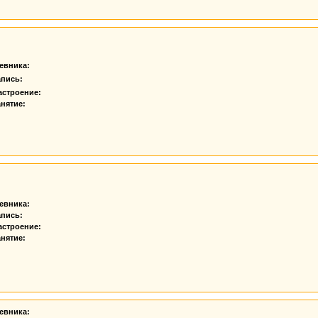
евника:
апись:
астроение:
нятие:
евника:
апись:
астроение:
нятие:
евника: