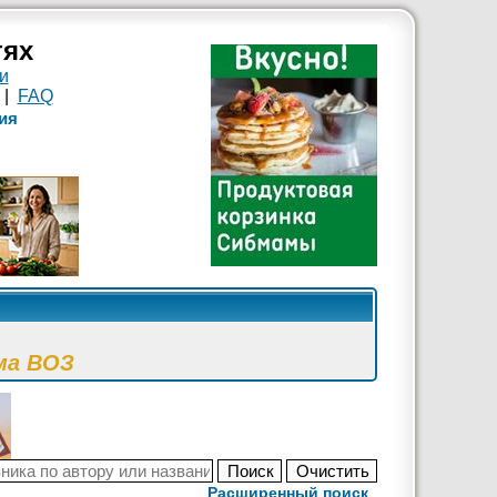
тях
и
|
FAQ
ия
ма ВОЗ
Расширенный поиск