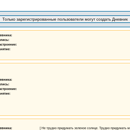
Только зарегистрированные пользователи могут создать Дневник
евника:
апись:
астроение:
нятие:
евника:
апись:
астроение:
нятие:
евника:
[ Не трудно придумать зеленое солнце. Трудно придумать мир