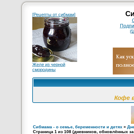
Си
[Рецепты от сибмам]
Подпи
Желе из черной
смородины
Кофе 
Сибмама - о семье, беременности и детях
»
Дн
Страница
1
из
108
(дневников, обновлённых за