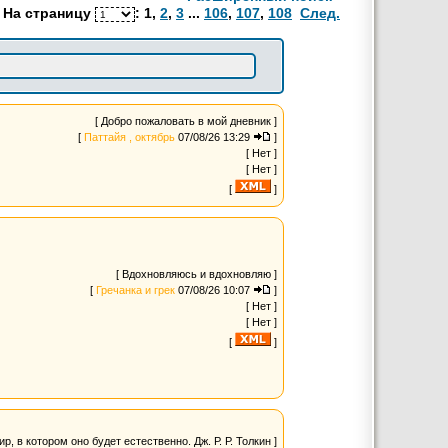
На страницу
:
1
,
2
,
3
...
106
,
107
,
108
След.
[ Добро пожаловать в мой дневник ]
[
Паттайя , октябрь
07/08/26 13:29
]
[ Нет ]
[ Нет ]
[
]
[ Вдохновляюсь и вдохновляю ]
[
Гречанка и грек
07/08/26 10:07
]
[ Нет ]
[ Нет ]
[
]
, в котором оно будет естественно. Дж. Р. Р. Толкин ]