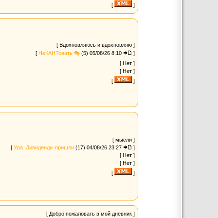
[
]
[ Вдохновляюсь и вдохновляю ]
[
НеКАНТовать 🎭
(5)
05/08/26 8:10
]
[ Нет ]
[ Нет ]
[
]
[ мысли ]
[
Ура. Дивиденды пришли
(17)
04/08/26 23:27
]
[ Нет ]
[ Нет ]
[
]
[ Добро пожаловать в мой дневник ]