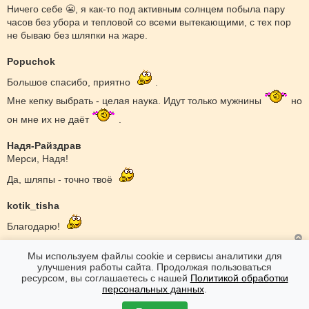
щ
Ничего себе 😬, я как-то под активным солнцем побыла пару
е
часов без убора и тепловой со всеми вытекающими, с тех пор
н
и
не бываю без шляпки на жаре.
е
Popuchok
Большое спасибо, приятно
.
Мне кепку выбрать - целая наука. Идут только мужнины
но
он мне их не даёт
.
Надя-Райздрав
Мерси, Надя!
Да, шляпы - точно твоё
kotik_tisha
Благодарю!
Мы используем файлы cookie и сервисы аналитики для
Форумы
Дневники
Вяжу - не спешу
улучшения работы сайта. Продолжая пользоваться
ресурсом, вы соглашаетесь с нашей
Политикой обработки
персональных данных
.
Форумы
Часовой пояс: GMT + 7