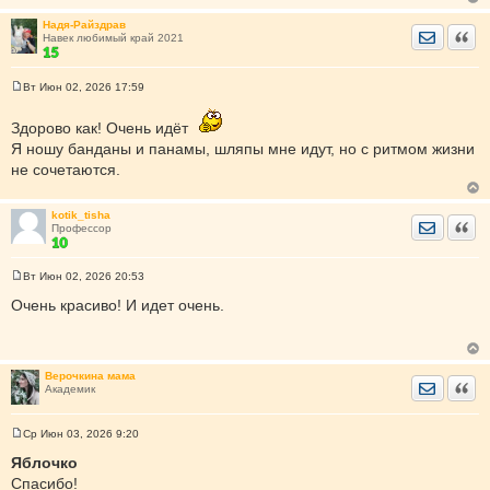
Надя-Райздрав
Отправить
Цита
Навек любимый край 2021
Вт Июн 02, 2026 17:59
С
о
о
Здорово как! Очень идёт
б
Я ношу банданы и панамы, шляпы мне идут, но с ритмом жизни
щ
е
не сочетаются.
н
и
е
kotik_tisha
Отправить
Цита
Профессор
Вт Июн 02, 2026 20:53
С
о
Очень красиво! И идет очень.
о
б
щ
е
н
Верочкина мама
и
Отправить
Цита
Академик
е
Ср Июн 03, 2026 9:20
С
о
Яблочко
о
Спасибо!
б