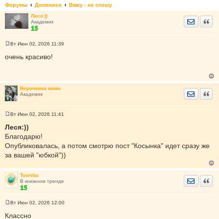
Форумы
Дневники
Вяжу - не спешу
Леся:))
Отправить
Цита
Академик
Вт Июн 02, 2026 11:39
С
о
очень красиво!
о
б
щ
е
н
Верочкина мама
и
Отправить
Цита
Академик
е
Вт Июн 02, 2026 11:41
С
о
Леся:))
о
Благодарю!
б
щ
Опубликовалась, а потом смотрю пост "Косынка" идет сразу же
е
за вашей "юбкой"))
н
и
е
Toshiba
Отправить
Цита
В книжном тренде
Вт Июн 02, 2026 12:00
С
о
Классно
о