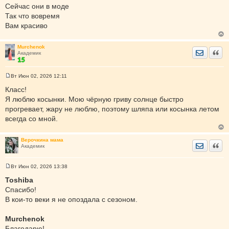
Сейчас они в моде
б
щ
Так что вовремя
е
Вам красиво
н
и
е
Murchenok
Отправить
Цита
Академик
Вт Июн 02, 2026 12:11
С
о
Класс!
о
Я люблю косынки. Мою чёрную гриву солнце быстро
б
щ
прогревает, жару не люблю, поэтому шляпа или косынка летом
е
всегда со мной.
н
и
е
Верочкина мама
Отправить
Цита
Академик
Вт Июн 02, 2026 13:38
С
о
Toshiba
о
Спасибо!
б
щ
В кои-то веки я не опоздала с сезоном.
е
н
и
Murchenok
е
Благодарю!