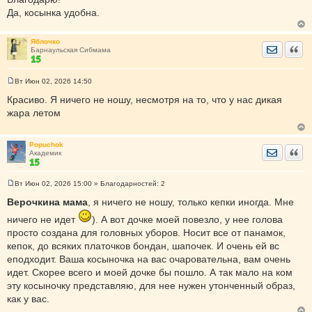
Да, косынка удобна.
Яблочко
Отправить
Цита
Барнаульская Сибмама
Вт Июн 02, 2026 14:50
С
о
Красиво. Я ничего не ношу, несмотря на то, что у нас дикая
о
жара летом
б
щ
е
н
Popuchok
и
Отправить
Цита
Академик
е
Вт Июн 02, 2026 15:00
» Благодарностей:
2
С
о
Верочкина мама
, я ничего не ношу, только кепки иногда. Мне
о
б
ничего не идет
). А вот дочке моей повезло, у нее голова
щ
просто создана для головных уборов. Носит все от панамок,
е
н
кепок, до всяких платочков бондан, шапочек. И очень ей вс
и
е
еподходит. Ваша косыночка на вас очаровательна, вам очень
идет. Скорее всего и моей дочке бы пошло. А так мало на ком
эту косыночку представляю, для нее нужен утонченный образ,
как у вас.